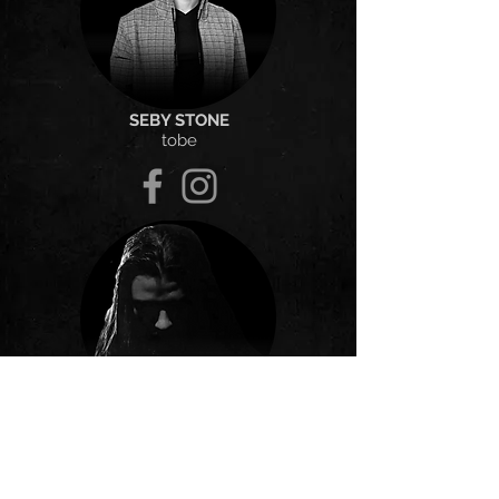
SEBY STONE
tobe
Alex
chitară