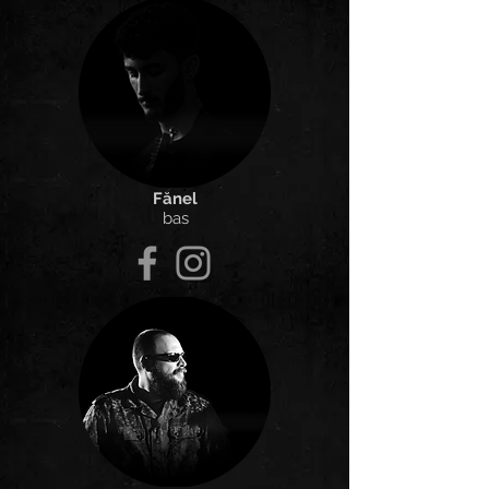
Fănel
bas