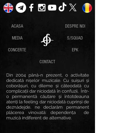
ACASA
DESPRE NOI
MEDIA
S/SQUAD
CONCERTE
EPK
CONTACT
Din 2004 până-n prezent, o activitate
dedicată nișelor muzicale. Cu suișuri și
coborâșuri, cu dileme și câteodată cu
complicații dar niciodată în confuzii, Într-
o permanentă căutare și întotdeauna
atenți la feeling dar niciodată cuprinși de
deznădejde, ne declarăm permanent
plăcerea vinovată: dependența de
muzică indiferent de alternative.